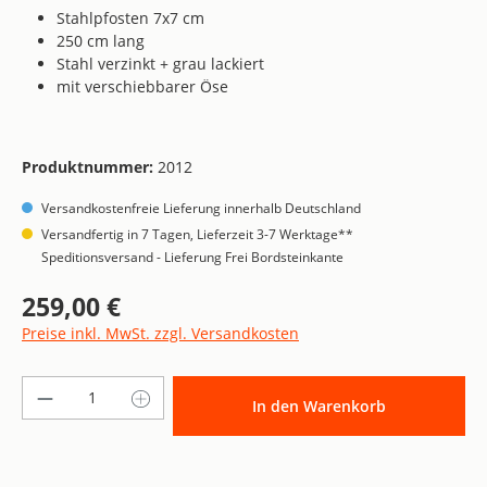
Stahlpfosten 7x7 cm
250 cm lang
Stahl verzinkt + grau lackiert
mit verschiebbarer Öse
Produktnummer:
2012
Versandkostenfreie Lieferung innerhalb Deutschland
Versandfertig in 7 Tagen, Lieferzeit 3-7 Werktage**
Speditionsversand - Lieferung Frei Bordsteinkante
259,00 €
Regulärer Preis:
Preise inkl. MwSt. zzgl. Versandkosten
Produkt Anzahl: Gib den gewünschten Wer
In den Warenkorb