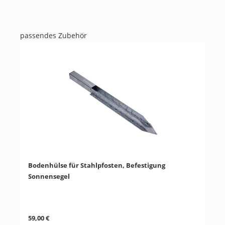
passendes Zubehör
Produktgalerie überspringen
Bodenhülse für Stahlpfosten, Befestigung
Sonnensegel
Regulärer Preis:
59,00 €