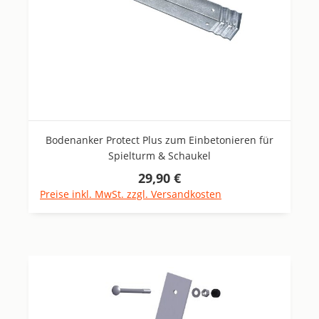
Bodenanker Protect Plus zum Einbetonieren für
Spielturm & Schaukel
29,90 €
Regulärer Preis:
Preise inkl. MwSt. zzgl. Versandkosten