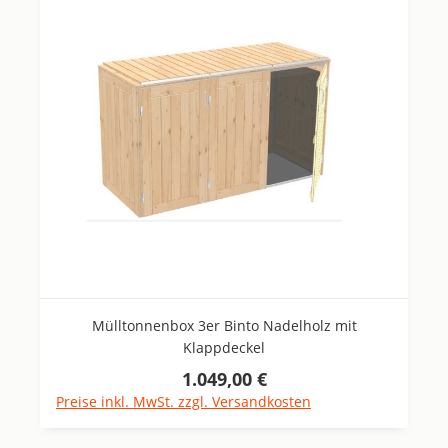
Mülltonnenbox 3er Binto Nadelholz mit
Klappdeckel
1.049,00 €
Regulärer Preis:
Preise inkl. MwSt. zzgl. Versandkosten