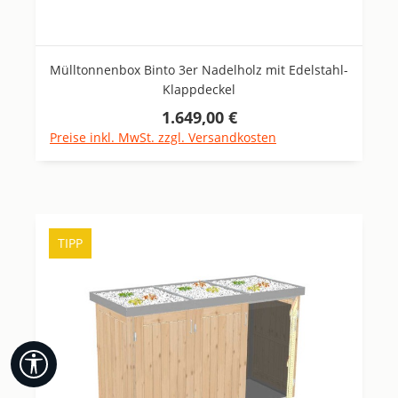
Mülltonnenbox Binto 3er Nadelholz mit Edelstahl-
Klappdeckel
1.649,00 €
Regulärer Preis:
Preise inkl. MwSt. zzgl. Versandkosten
TIPP
Werkzeugleiste anzeigen