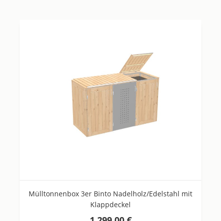
Mülltonnenbox 3er Binto Nadelholz/Edelstahl mit
Klappdeckel
1.299,00 €
Regulärer Preis: