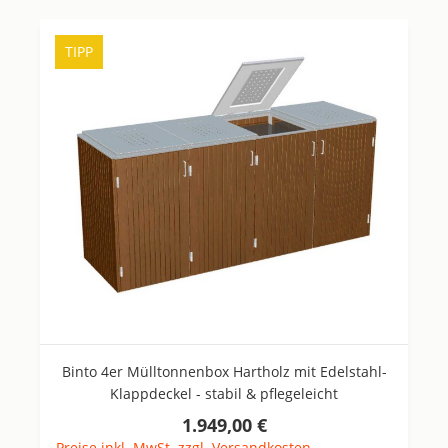
TIPP
Binto 4er Mülltonnenbox Hartholz mit Edelstahl-
Klappdeckel - stabil & pflegeleicht
1.949,00 €
Regulärer Preis:
Preise inkl. MwSt. zzgl. Versandkosten