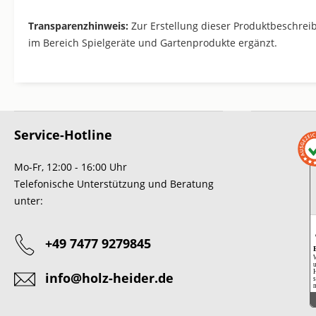
Transparenzhinweis:
Zur Erstellung dieser Produktbeschreib
im Bereich Spielgeräte und Gartenprodukte ergänzt.
Service-Hotline
Mo-Fr, 12:00 - 16:00 Uhr
Telefonische Unterstützung und Beratung
unter:
+49 7477 9279845
W
u
H
info@holz-heider.de
s
m
Ein
m
A