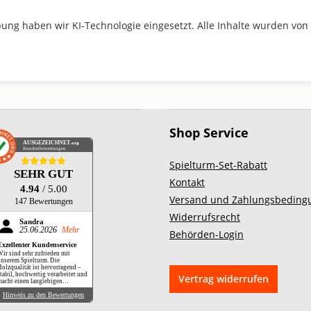
ung haben wir KI-Technologie eingesetzt. Alle Inhalte wurden von
Shop Service
AUSGEZEICHNET
.org
Kundenbewertungen
Spielturm-Set-Rabatt
SEHR GUT
Kontakt
4.94
/ 5.00
Versand und Zahlungsbeding
147 Bewertungen
Widerrufsrecht
Sandra
25.06.2026
Mehr
Behörden-Login
Exzellenter Kundenservice
ir sind sehr zufrieden mit
nserem Spielturm. Die
olzqualität ist hervorragend –
tabil, hochwertig verarbeitet und
Vertrag widerrufen
acht einen langlebigen
druck. Besonders hervorheben
Hinweis zu den Bewertungen
öchten wir jedoch die exzellente
Kundenbetreuung. Während des
ufbaus hatten wir aufgrund eines