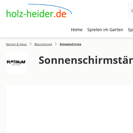
Home
Spielen im Garten
Sp
 Hauptinhalt springen
Zur Suche springen
Zur Hauptnavigation springen
Garten & Haus
Beschattung
Ampelschirme
Sonnenschirmständ