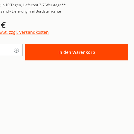
 in 10 Tagen, Lieferzeit 3-7 Werktage**
sand - Lieferung Frei Bordsteinkante
 €
is:
MwSt. zzgl. Versandkosten
Anzahl: Gib den gewünschten Wert ein o
In den Warenkorb