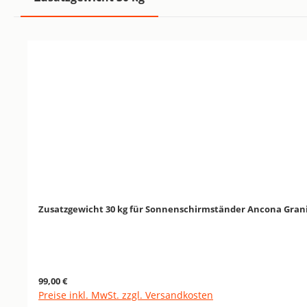
Produktgalerie überspringen
Zusatzgewicht 30 kg für Sonnenschirmständer Ancona Gran
Regulärer Preis:
99,00 €
Preise inkl. MwSt. zzgl. Versandkosten