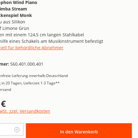
ophon Wind Piano
imba Stream
ckenspiel Monk
u aus Silikon
f Limone Grün
n mit einem 124,5 cm langen Stahlkabel
hilfe eines Schäkels am Musikinstrument befestigt
ziell für behördliche Abnehmer
mer:
560.401.000.401
nfreie Lieferung innerhalb Deutschland
 in 20 Tagen, Lieferzeit 1-3 Tage**
ersand
 €
is:
MwSt. zzgl. Versandkosten
Anzahl: Gib den gewünschten Wert ein o
In den Warenkorb