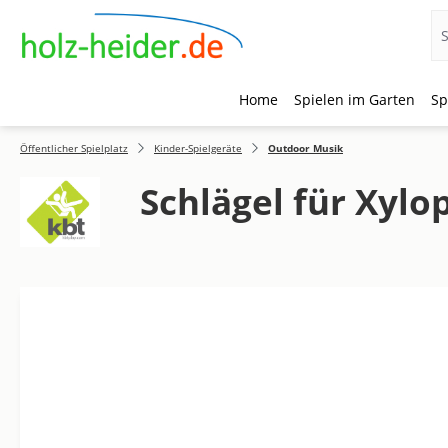
Home
Spielen im Garten
Sp
 Hauptinhalt springen
Zur Suche springen
Zur Hauptnavigation springen
Öffentlicher Spielplatz
Kinder-Spielgeräte
Outdoor Musik
Schlägel für Xyl