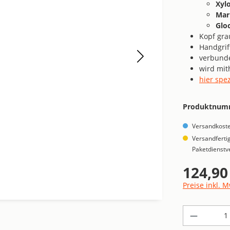
Xyl
Mar
Glo
Kopf gra
Handgrif
verbunde
wird mit
hier spe
Produktnum
Versandkoste
Versandfertig
Paketdienstv
124,90
Regulärer Pre
Preise inkl. 
Produkt 