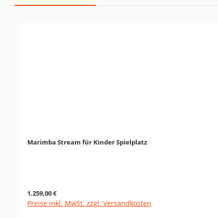
Produktgalerie überspringen
Marimba Stream für Kinder Spielplatz
Regulärer Preis:
1.259,00 €
Preise inkl. MwSt. zzgl. Versandkosten