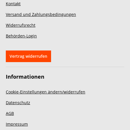
Kontakt
würden dort jederzeit wieder
kaufen und können den Anbieter
uneingeschränkt weiterempfehlen.
Vielen Dank für den tollen
Versand und Zahlungsbedingungen
Service!
Widerrufsrecht
Behörden-Login
Vertrag widerrufen
Informationen
Cookie-Einstellungen ändern/widerrufen
Datenschutz
AGB
Impressum