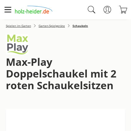
Zum Hauptinhalt springen
W
Spielen im Garten
Garten-Spielgeräte
Schaukeln
Max-Play
Doppelschaukel mit 2
roten Schaukelsitzen