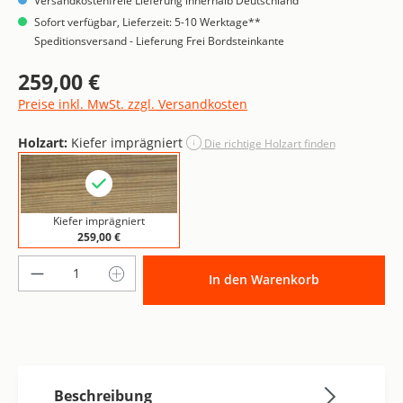
Versandkostenfreie Lieferung innerhalb Deutschland
Sofort verfügbar, Lieferzeit: 5-10 Werktage**
Speditionsversand - Lieferung Frei Bordsteinkante
259,00 €
Regulärer Preis:
Preise inkl. MwSt. zzgl. Versandkosten
Holzart:
Kiefer imprägniert
Die richtige Holzart finden
Kiefer imprägniert
259,00 €
Produkt Anzahl: Gib den gewünschten Wer
In den Warenkorb
Beschreibung