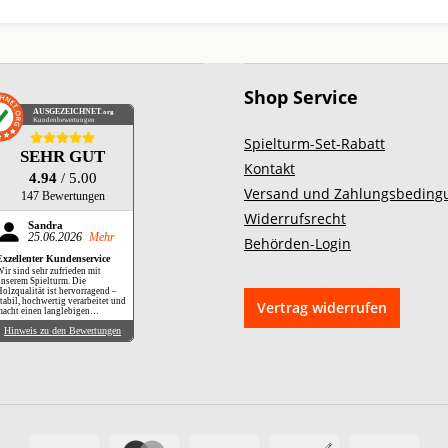
Shop Service
AUSGEZEICHNET
.org
Kundenbewertungen
Spielturm-Set-Rabatt
SEHR GUT
Kontakt
4.94
/ 5.00
Versand und Zahlungsbeding
147 Bewertungen
Widerrufsrecht
Sandra
25.06.2026
Mehr
Behörden-Login
Exzellenter Kundenservice
ir sind sehr zufrieden mit
nserem Spielturm. Die
olzqualität ist hervorragend –
tabil, hochwertig verarbeitet und
Vertrag widerrufen
acht einen langlebigen
druck. Besonders hervorheben
Hinweis zu den Bewertungen
öchten wir jedoch die exzellente
Kundenbetreuung. Während des
ufbaus hatten wir aufgrund eines
elbst verursachten Fehlers
chwierigkeiten (die
ufbauanleitung ist nicht ganz
infach zu verstehen). Der
Kundenservice hat uns jedoch
chnell, freundlich und kompetent
eitergeholfen. Die
nterstützung verlief völlig
eibungslos, sodass wir unser