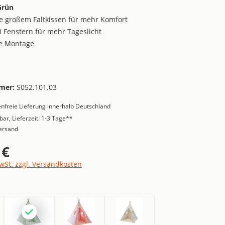
Grün
ve großem Faltkissen für mehr Komfort
i Fenstern für mehr Tageslicht
he Montage
mer:
S052.101.03
nfreie Lieferung innerhalb Deutschland
bar, Lieferzeit: 1-3 Tage**
ersand
 €
is:
MwSt. zzgl. Versandkosten
ählen
zit
Grün
Pink
Weiß