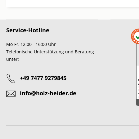
Service-Hotline
Mo-Fr, 12:00 - 16:00 Uhr
Telefonische Unterstützung und Beratung
unter:
+49 7477 9279845
W
u
H
info@holz-heider.de
s
m
Ein
m
A
s
S
A
e
s
w
U
r