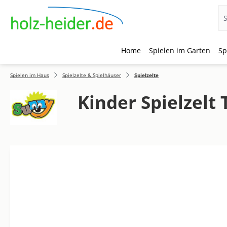
Home
Spielen im Garten
Sp
 Hauptinhalt springen
Zur Suche springen
Zur Hauptnavigation springen
Spielen im Haus
Spielzelte & Spielhäuser
Spielzelte
Kinder Spielzelt 