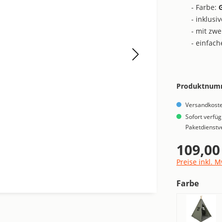
- Farbe:
- inklusi
- mit zwe
- einfac
Produktnum
Versandkoste
Sofort verfüg
Paketdienstv
109,00
Regulärer Pre
Preise inkl. 
ausw
Farbe
Anthra