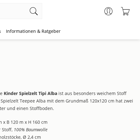
Ware
s
Informationen & Ratgeber
ge
Kinder Spielzelt Tipi Alba
ist aus besonders weichem Stoff
as Spielzelt Teepee Alba mit dem Grundmaß 120x120 cm hat zwei
ster und einen Stoffboden.
cm x B 120 m x H 160 cm
 Stoff,
100% Baumwolle
holzstöcke, Ø 2,4 cm