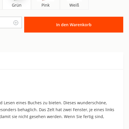
Grün
Pink
Weiß
Anzahl: Gib den gewünschten Wert ein o
In den Warenkorb
und Lesen eines Buches zu bieten. Dieses wunderschöne,
sonders behaglich. Das Zelt hat zwei Fenster, je eines links
 damit sie nicht gesehen werden. Wenn Sie fertig sind,