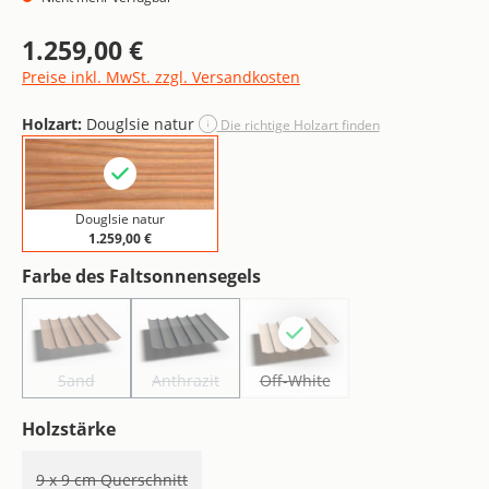
1.259,00 €
Regulärer Preis:
Preise inkl. MwSt. zzgl. Versandkosten
Holzart:
Douglsie natur
Die richtige Holzart finden
Douglsie natur
1.259,00 €
auswählen
Farbe des Faltsonnensegels
Sand
Anthrazit
Off-White
(Diese Option ist zurzeit nicht verfügbar.)
(Diese Option ist zurzeit nicht verfügbar.)
(Diese Option ist zurzeit nicht v
Sand
Anthrazit
Off-White
auswählen
Holzstärke
9 x 9 cm Querschnitt