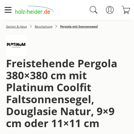
Zum Hauptinhalt springen
W
Garten & Haus
Beschattung
Pergola mit Sonnensegel
Freistehende Pergola
380×380 cm mit
Platinum Coolfit
Faltsonnensegel,
Douglasie Natur, 9×9
cm oder 11×11 cm