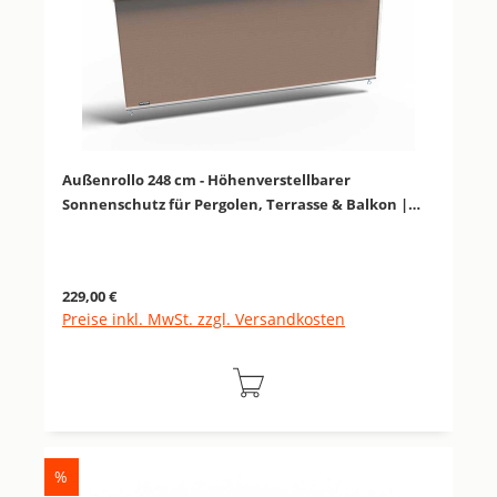
Außenrollo 248 cm - Höhenverstellbarer
Sonnenschutz für Pergolen, Terrasse & Balkon |
Platinum
Regulärer Preis:
229,00 €
Preise inkl. MwSt. zzgl. Versandkosten
RABATT
%