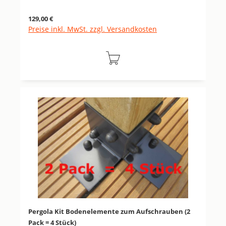
Regulärer Preis:
129,00 €
Preise inkl. MwSt. zzgl. Versandkosten
Pergola Kit Bodenelemente zum Aufschrauben (2
Pack = 4 Stück)