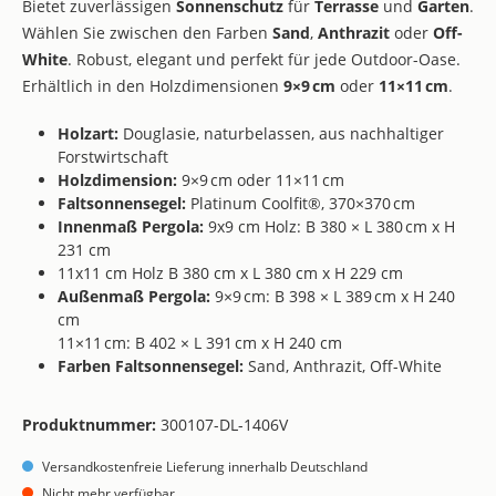
Bietet zuverlässigen
Sonnenschutz
für
Terrasse
und
Garten
.
Wählen Sie zwischen den Farben
Sand
,
Anthrazit
oder
Off-
White
. Robust, elegant und perfekt für jede Outdoor-Oase.
Erhältlich in den Holzdimensionen
9×9 cm
oder
11×11 cm
.
Holzart:
Douglasie, naturbelassen, aus nachhaltiger
Forstwirtschaft
Holzdimension:
9×9 cm oder 11×11 cm
Faltsonnensegel:
Platinum Coolfit®, 370×370 cm
Innenmaß Pergola:
9x9 cm Holz: B 380 × L 380 cm x H
231 cm
11x11 cm Holz B 380 cm x L 380 cm x H 229 cm
Außenmaß Pergola:
9×9 cm: B 398 × L 389 cm x H 240
cm
11×11 cm: B 402 × L 391 cm x H 240 cm
Farben Faltsonnensegel:
Sand, Anthrazit, Off-White
Produktnummer:
300107-DL-1406V
Versandkostenfreie Lieferung innerhalb Deutschland
Nicht mehr verfügbar