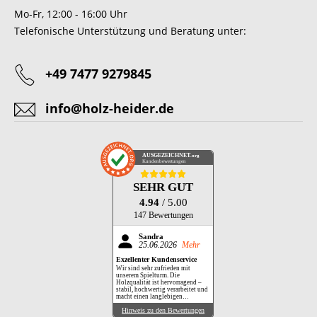
Mo-Fr, 12:00 - 16:00 Uhr
Telefonische Unterstützung und Beratung unter:
+49 7477 9279845
info@holz-heider.de
AUSGEZEICHNET
.org
Kundenbewertungen
SEHR GUT
4.94
/ 5.00
147 Bewertungen
Sandra
25.06.2026
Mehr
Exzellenter Kundenservice
Wir sind sehr zufrieden mit
unserem Spielturm. Die
Holzqualität ist hervorragend –
stabil, hochwertig verarbeitet und
macht einen langlebigen
Eindruck. Besonders hervorheben
Hinweis zu den Bewertungen
möchten wir jedoch die exzellente