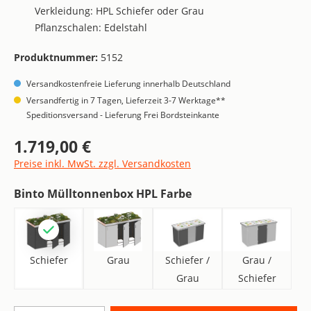
Verkleidung: HPL Schiefer oder Grau
Pflanzschalen: Edelstahl
Produktnummer:
5152
Versandkostenfreie Lieferung innerhalb Deutschland
Versandfertig in 7 Tagen, Lieferzeit 3-7 Werktage**
Speditionsversand - Lieferung Frei Bordsteinkante
1.719,00 €
Regulärer Preis:
Preise inkl. MwSt. zzgl. Versandkosten
auswählen
Binto Mülltonnenbox HPL Farbe
Schiefer
Grau
Schiefer / Grau
Grau / Schi
Schiefer
Grau
Schiefer /
Grau /
Grau
Schiefer