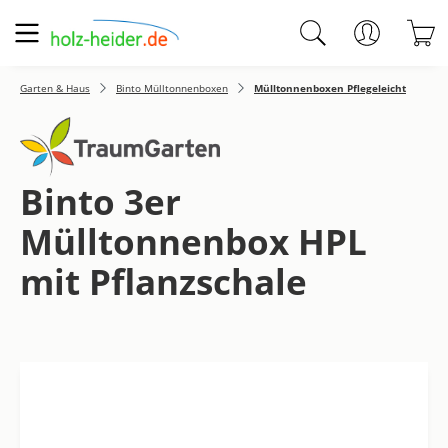
Zum Hauptinhalt springen
W
Garten & Haus
Binto Mülltonnenboxen
Mülltonnenboxen Pflegeleicht
Binto 3er
Mülltonnenbox HPL
mit Pflanzschale