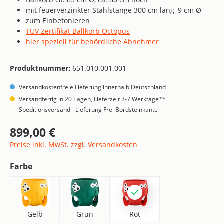
mit feuerverzinkter Stahlstange 300 cm lang, 9 cm Ø
zum Einbetonieren
TÜV Zertifikat Ballkorb Octopus
hier speziell für behördliche Abnehmer
Produktnummer:
651.010.001.001
Versandkostenfreie Lieferung innerhalb Deutschland
Versandfertig in 20 Tagen, Lieferzeit 3-7 Werktage**
Speditionsversand - Lieferung Frei Bordsteinkante
899,00 €
Regulärer Preis:
Preise inkl. MwSt. zzgl. Versandkosten
auswählen
Farbe
Gelb
Grün
Rot
Gelb
Grün
Rot