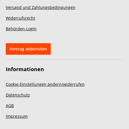
uneingeschränkt weiterempfehlen.
Vielen Dank für den tollen
Versand und Zahlungsbedingungen
Service!
Widerrufsrecht
Behörden-Login
Vertrag widerrufen
Informationen
Cookie-Einstellungen ändern/widerrufen
Datenschutz
AGB
Impressum