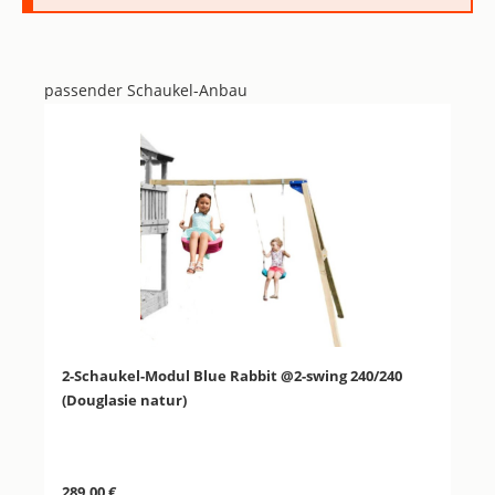
passender Schaukel-Anbau
Produktgalerie überspringen
2-Schaukel-Modul Blue Rabbit @2-swing 240/240
(Douglasie natur)
Regulärer Preis:
289,00 €