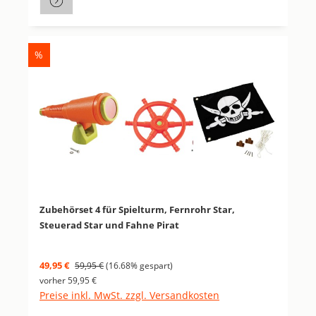
RABATT
%
Zubehörset 4 für Spielturm, Fernrohr Star,
Steuerad Star und Fahne Pirat
Verkaufspreis:
Regulärer Preis:
49,95 €
59,95 €
(16.68% gespart)
vorher 59,95 €
Preise inkl. MwSt. zzgl. Versandkosten