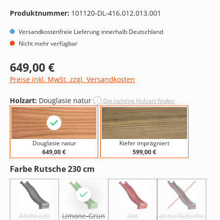
Produktnummer:
101120-DL-416.012.013.001
Versandkostenfreie Lieferung innerhalb Deutschland
Nicht mehr verfügbar
649,00 €
Regulärer Preis:
Preise inkl. MwSt. zzgl. Versandkosten
Holzart:
Douglasie natur
Die richtige Holzart finden
Douglasie natur
Kiefer imprägniert
649,00 €
599,00 €
auswählen
Farbe Rutsche 230 cm
Anthrazit
Limone-Grün
Rot
ohne Rutsc
(Diese Option ist zurzeit nicht verfügbar.)
(Diese Option ist zurzeit nicht verfügbar.)
(Diese Option ist zurzeit nicht v
(Diese Option 
Anthrazit
Limone-Grün
Rot
ohne Rutsche