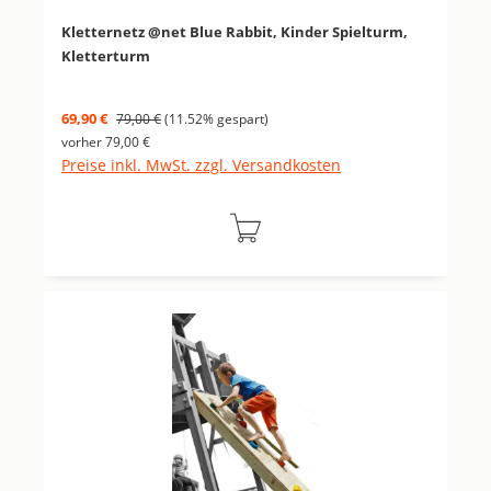
Kletternetz @net Blue Rabbit, Kinder Spielturm,
Kletterturm
Verkaufspreis:
Regulärer Preis:
69,90 €
79,00 €
(11.52% gespart)
vorher 79,00 €
Preise inkl. MwSt. zzgl. Versandkosten