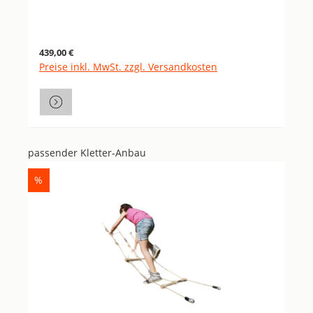
Regulärer Preis:
439,00 €
Preise inkl. MwSt. zzgl. Versandkosten
passender Kletter-Anbau
Produktgalerie überspringen
RABATT
%