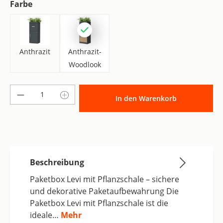
auswählen
Farbe
Anthrazit
Anthrazit-Woodlook
Anthrazit
Anthrazit-
Woodlook
Produkt Anzahl: Gib den gewünschten Wer
In den Warenkorb
Beschreibung
Paketbox Levi mit Pflanzschale – sichere
und dekorative Paketaufbewahrung Die
Paketbox Levi mit Pflanzschale ist die
ideale…
Mehr