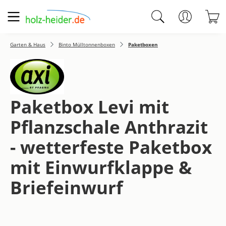
Zum Hauptinhalt springen
W
Garten & Haus
Binto Mülltonnenboxen
Paketboxen
Paketbox Levi mit
Pflanzschale Anthrazit
- wetterfeste Paketbox
mit Einwurfklappe &
Briefeinwurf