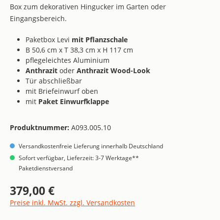
Box zum dekorativen Hingucker im Garten oder
Eingangsbereich.
Paketbox Levi
mit Pflanzschale
B 50,6 cm x T 38,3 cm x H 117 cm
pflegeleichtes Aluminium
Anthrazit
oder
Anthrazit Wood-Look
Tür abschließbar
mit Briefeinwurf oben
mit
Paket Einwurfklappe
Produktnummer:
A093.005.10
Versandkostenfreie Lieferung innerhalb Deutschland
Sofort verfügbar, Lieferzeit: 3-7 Werktage**
Paketdienstversand
379,00 €
Regulärer Preis:
Preise inkl. MwSt. zzgl. Versandkosten