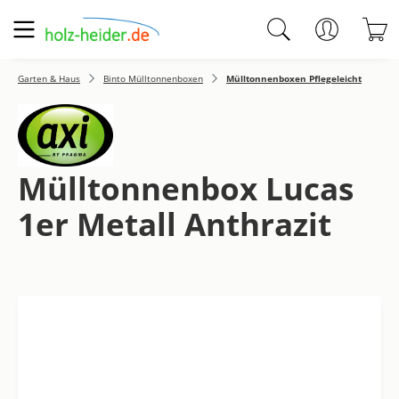
Zum Hauptinhalt springen
W
Garten & Haus
Binto Mülltonnenboxen
Mülltonnenboxen Pflegeleicht
Mülltonnenbox Lucas
1er Metall Anthrazit