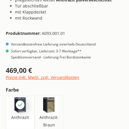
Tür abschließbar
mit Klappdeckel
mit Rückwand
Produktnummer:
A093.001.01
Versandkostenfreie Lieferung innerhalb Deutschland
Sofort verfügbar, Lieferzeit: 3-7 Werktage**
Speditionsversand - Lieferung Frei Bordsteinkante
469,00 €
Regulärer Preis:
Preise inkl. MwSt. zzgl. Versandkosten
auswählen
Farbe
Anthrazit
Anthrazit-Braun
Anthrazit
Anthrazit-
Braun