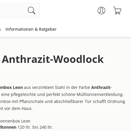
Ware
s
Informationen & Ratgeber
e Anthrazit-Woodlock
enbox Leon
aus verzinktem Stahl in der Farbe
Anthrazit-
t eine pflegeleichte und perfekt schöne Mülltonnenverkleidung.
enbox mit Pflanzschale und abschließbarer Tür schafft Ordnung
it vor dem Haus.
tonnenbox Leon
lltonnen
120 ltr. bis 240 ltr.