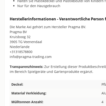
Halten Sie Plastikdeckel und Plastikbeutel von Kindern
Nur für den Hausgebrauch
Herstellerinformationen - Verantwortliche Person f
Die Marke Axi gehört zum Hersteller Pragma BV.
Pragma BV
Kruisboog 32
3905 TG Veenendaal
Niederlande
+31318578800
info@pragma-trading.com
Transparenzhinweis:
Zur Erstellung dieser Produktbeschreib
im Bereich Spielgeräte und Gartenprodukte ergänzt.
Deckel:
Pf
Material Verkleidung:
Al
Mülltonnen Anzahl:
4