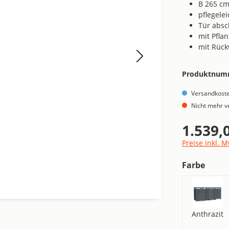
B 265 cm
pflegele
Tür absc
mit Pfla
mit Rüc
Produktnum
Versandkoste
Nicht mehr v
1.539,
Regulärer Pre
Preise inkl. 
ausw
Farbe
Anthra
Anthrazit