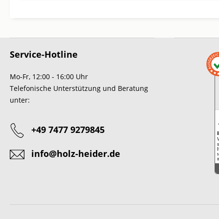
Service-Hotline
Mo-Fr, 12:00 - 16:00 Uhr
Telefonische Unterstützung und Beratung
unter:
+49 7477 9279845
W
u
H
info@holz-heider.de
s
m
Ein
m
A
s
S
A
e
s
w
U