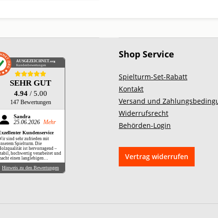
Shop Service
AUSGEZEICHNET
.org
Kundenbewertungen
Spielturm-Set-Rabatt
SEHR GUT
Kontakt
4.94
/ 5.00
Versand und Zahlungsbeding
147 Bewertungen
Widerrufsrecht
Sandra
25.06.2026
Mehr
Behörden-Login
Exzellenter Kundenservice
ir sind sehr zufrieden mit
nserem Spielturm. Die
olzqualität ist hervorragend –
tabil, hochwertig verarbeitet und
Vertrag widerrufen
acht einen langlebigen
druck. Besonders hervorheben
Hinweis zu den Bewertungen
öchten wir jedoch die exzellente
Kundenbetreuung. Während des
ufbaus hatten wir aufgrund eines
elbst verursachten Fehlers
chwierigkeiten (die
ufbauanleitung ist nicht ganz
infach zu verstehen). Der
Kundenservice hat uns jedoch
chnell, freundlich und kompetent
eitergeholfen. Die
nterstützung verlief völlig