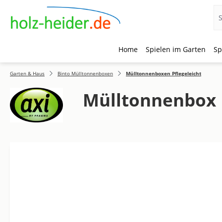
Home
Spielen im Garten
Sp
 Hauptinhalt springen
Zur Suche springen
Zur Hauptnavigation springen
Garten & Haus
Binto Mülltonnenboxen
Mülltonnenboxen Pflegeleicht
Mülltonnenbox L