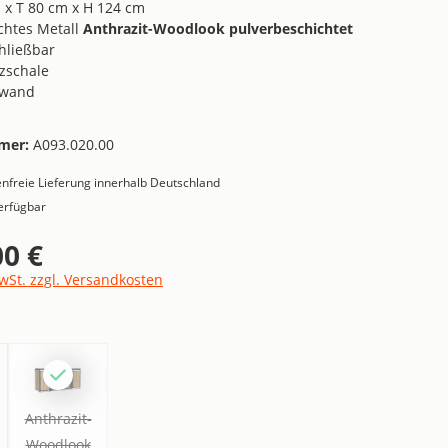
 x T 80 cm x H 124 cm
ichtes Metall
Anthrazit-Woodlook pulverbeschichtet
hließbar
nzschale
kwand
mer:
A093.020.00
nfreie Lieferung innerhalb Deutschland
erfügbar
00 €
is:
MwSt. zzgl. Versandkosten
ählen
zit
Anthrazit-Woodlook
(Diese Option ist zurzeit nicht verfügbar.)
Anthrazit-
Woodlook