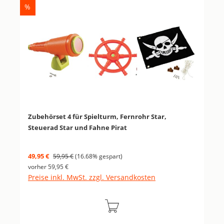
RABATT
%
Zubehörset 4 für Spielturm, Fernrohr Star,
Steuerad Star und Fahne Pirat
Verkaufspreis:
Regulärer Preis:
49,95 €
59,95 €
(16.68% gespart)
vorher 59,95 €
Preise inkl. MwSt. zzgl. Versandkosten