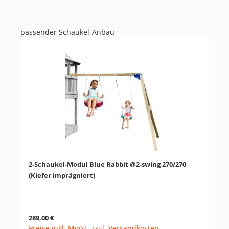
passender Schaukel-Anbau
Produktgalerie überspringen
2-Schaukel-Modul Blue Rabbit @2-swing 270/270
(Kiefer imprägniert)
Regulärer Preis:
289,00 €
Preise inkl. MwSt. zzgl. Versandkosten