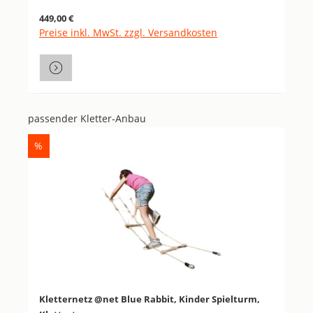
Regulärer Preis:
449,00 €
Preise inkl. MwSt. zzgl. Versandkosten
passender Kletter-Anbau
Produktgalerie überspringen
RABATT
%
Kletternetz @net Blue Rabbit, Kinder Spielturm,