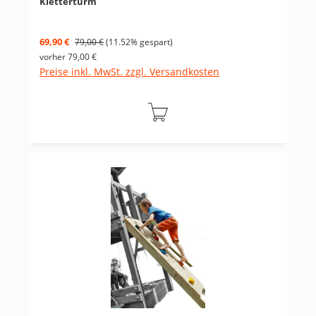
Kletterturm
Verkaufspreis:
Regulärer Preis:
69,90 €
79,00 €
(11.52% gespart)
vorher 79,00 €
Preise inkl. MwSt. zzgl. Versandkosten