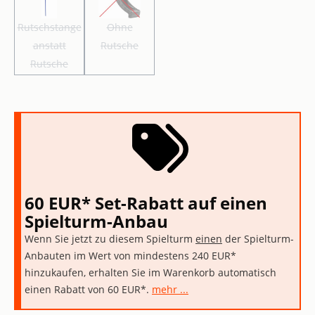
Rutschstange
Ohne
Rutschstange anstatt Rutsche
Ohne Rutsche
(Diese Option ist zurzeit nicht verfügbar.)
(Diese Option ist zurzeit nicht verfügbar.)
anstatt
Rutsche
Rutsche
60 EUR* Set-Rabatt auf einen
Spielturm-Anbau
Wenn Sie jetzt zu diesem Spielturm
einen
der Spielturm-
Anbauten im Wert von mindestens 240 EUR*
hinzukaufen, erhalten Sie im Warenkorb automatisch
einen Rabatt von 60 EUR*.
mehr ...