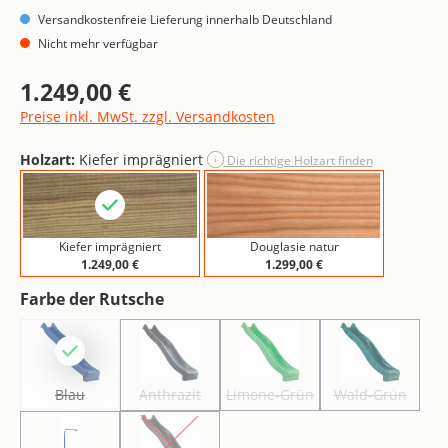
Versandkostenfreie Lieferung innerhalb Deutschland
Nicht mehr verfügbar
1.249,00 €
Regulärer Preis:
Preise inkl. MwSt. zzgl. Versandkosten
Holzart:
Kiefer imprägniert
Die richtige Holzart finden
Kiefer imprägniert
Douglasie natur
1.249,00 €
1.299,00 €
auswählen
Farbe der Rutsche
Blau
Anthrazit
Limone-Grün
Wald-Grün
(Diese Option ist zurzeit nicht verfügbar.)
(Diese Option ist zurzeit nicht verfügbar.)
(Diese Option ist zurzeit nicht v
(Diese Option 
Blau
Anthrazit
Limone-Grün
Wald-Grün